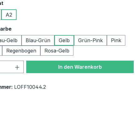
auswählen
at
A2
auswählen
Farbe
au-Gelb
Blau-Grün
Gelb
Grün-Pink
Pink
Regenbogen
Rosa-Gelb
 Anzahl: Gib den gewünschten Wert ein 
In den Warenkorb
mmer:
LOFF10044.2