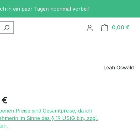
och in ein paar Tagen nochmal vorbei!
0,00 €
Ware
Leah Oswald
eis:
 €
benen Preise sind Gesamtpreise, da ich
ehmerin im Sinne des § 19 UStG bin, zzgl.
en.