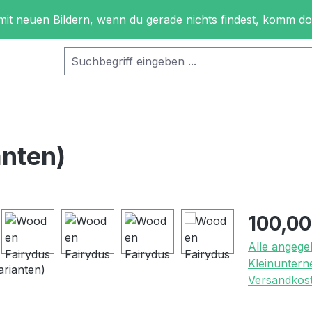
 mit neuen Bildern, wenn du gerade nichts findest, komm d
anten)
Regulärer Pr
100,00
Alle angege
Kleinuntern
Versandkost