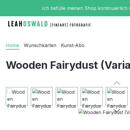
m Hauptinhalt springen
Zur Suche springen
Zur Hauptnavigation springen
Ich befülle meinen Shop kontinuierlich
Home
Wunschkarten
Kunst-Abo
Wooden Fairydust (Vari
Bildergalerie überspringen