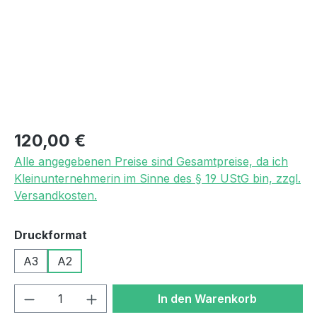
Regulärer Preis:
120,00 €
Alle angegebenen Preise sind Gesamtpreise, da ich
Kleinunternehmerin im Sinne des § 19 UStG bin, zzgl.
Versandkosten.
auswählen
Druckformat
A3
A2
Produkt Anzahl: Gib den gewünschten We
In den Warenkorb