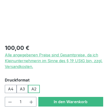
Regulärer Preis:
100,00 €
Alle angegebenen Preise sind Gesamtpreise, da ich
Kleinunternehmerin im Sinne des § 19 UStG bin, zzgl.
Versandkosten.
auswählen
Druckformat
A4
A3
A2
Produkt Anzahl: Gib den gewünschten We
In den Warenkorb