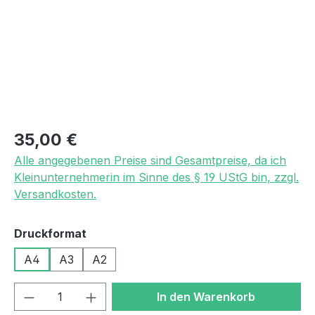
Regulärer Preis:
35,00 €
Alle angegebenen Preise sind Gesamtpreise, da ich
Kleinunternehmerin im Sinne des § 19 UStG bin, zzgl.
Versandkosten.
auswählen
Druckformat
A4
A3
A2
Produkt Anzahl: Gib den gewünschten We
In den Warenkorb