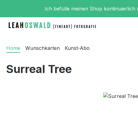
m Hauptinhalt springen
Zur Suche springen
Zur Hauptnavigation springen
Ich befülle meinen Shop kontinuierlich
Home
Wunschkarten
Kunst-Abo
Surreal Tree
Bildergalerie überspringen