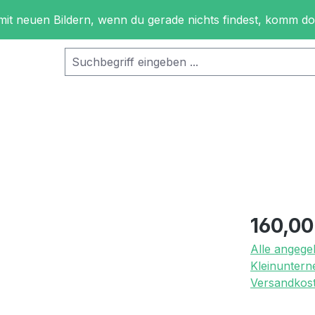
 mit neuen Bildern, wenn du gerade nichts findest, komm d
Regulärer Pr
160,00
Alle angege
Kleinuntern
Versandkost