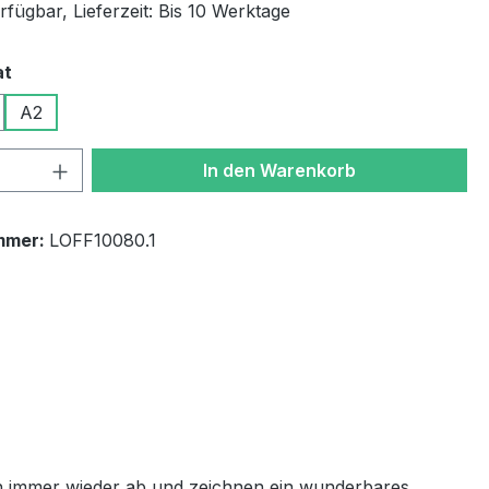
fügbar, Lieferzeit: Bis 10 Werktage
auswählen
at
A2
 Anzahl: Gib den gewünschten Wert ein 
In den Warenkorb
mmer:
LOFF10080.1
ich immer wieder ab und zeichnen ein wunderbares