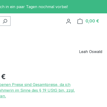
och in ein paar Tagen nochmal vorbei!
0,00 €
Ware
Leah Oswald
eis:
 €
benen Preise sind Gesamtpreise, da ich
ehmerin im Sinne des § 19 UStG bin, zzgl.
en.