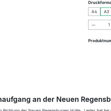
Druckform
A4
A3
Produkt
Produktnu
naufgang an der Neuen Regensb
in Richtung der Neuen Regensburger Hütte. Leider hat bei