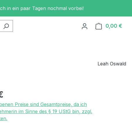
och in ein paar Tagen nochmal vorbei!
0,00 €
Ware
Leah Oswald
eis:
€
benen Preise sind Gesamtpreise, da ich
ehmerin im Sinne des § 19 UStG bin, zzgl.
en.