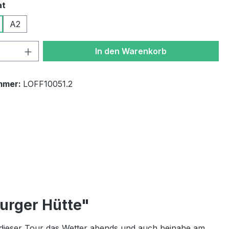
auswählen
at
A2
 Anzahl: Gib den gewünschten Wert ein 
In den Warenkorb
mmer:
LOFF10051.2
urger Hütte"
 dieser Tour das Wetter abends und auch beinahe am