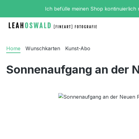
m Hauptinhalt springen
Zur Suche springen
Zur Hauptnavigation springen
Ich befülle meinen Shop kontinuierlich
Home
Wunschkarten
Kunst-Abo
Sonnenaufgang an der 
Bildergalerie überspringen