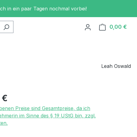
och in ein paar Tagen nochmal vorbei!
0,00 €
Ware
Leah Oswald
eis:
 €
benen Preise sind Gesamtpreise, da ich
ehmerin im Sinne des § 19 UStG bin, zzgl.
en.