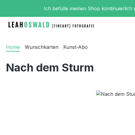
m Hauptinhalt springen
Zur Suche springen
Zur Hauptnavigation springen
Ich befülle meinen Shop kontinuierlich
Home
Wunschkarten
Kunst-Abo
Nach dem Sturm
Bildergalerie überspringen