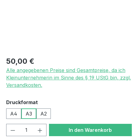
Regulärer Preis:
50,00 €
Alle angegebenen Preise sind Gesamtpreise, da ich
Kleinunternehmerin im Sinne des § 19 UStG bin, zzgl.
Versandkosten.
auswählen
Druckformat
A4
A3
A2
Produkt Anzahl: Gib den gewünschten We
In den Warenkorb