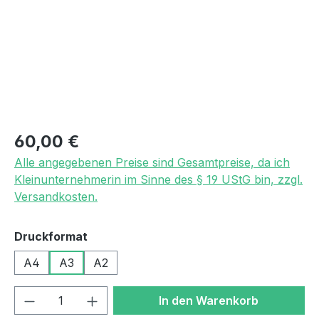
Regulärer Preis:
60,00 €
Alle angegebenen Preise sind Gesamtpreise, da ich
Kleinunternehmerin im Sinne des § 19 UStG bin, zzgl.
Versandkosten.
auswählen
Druckformat
A4
A3
A2
Produkt Anzahl: Gib den gewünschten We
In den Warenkorb