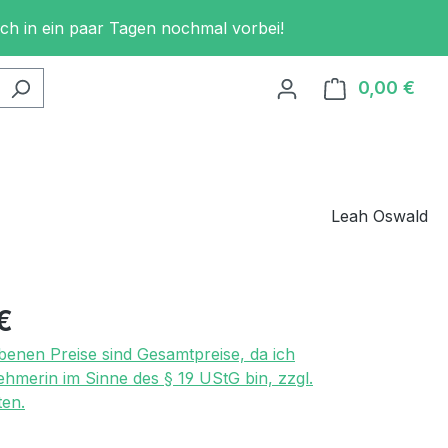
och in ein paar Tagen nochmal vorbei!
0,00 €
Ware
Leah Oswald
eis:
€
benen Preise sind Gesamtpreise, da ich
ehmerin im Sinne des § 19 UStG bin, zzgl.
en.