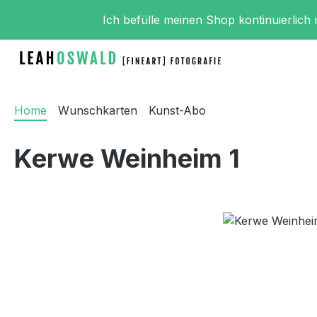
m Hauptinhalt springen
Zur Suche springen
Zur Hauptnavigation springen
Ich befülle meinen Shop kontinuierlich
Home
Wunschkarten
Kunst-Abo
Kerwe Weinheim 1
Bildergalerie überspringen