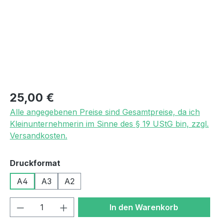
Regulärer Preis:
25,00 €
Alle angegebenen Preise sind Gesamtpreise, da ich
Kleinunternehmerin im Sinne des § 19 UStG bin, zzgl.
Versandkosten.
auswählen
Druckformat
A4
A3
A2
Produkt Anzahl: Gib den gewünschten We
In den Warenkorb