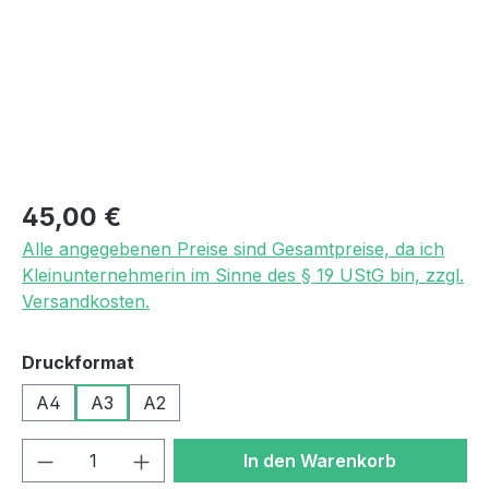
Regulärer Preis:
45,00 €
Alle angegebenen Preise sind Gesamtpreise, da ich
Kleinunternehmerin im Sinne des § 19 UStG bin, zzgl.
Versandkosten.
auswählen
Druckformat
A4
A3
A2
Produkt Anzahl: Gib den gewünschten We
In den Warenkorb