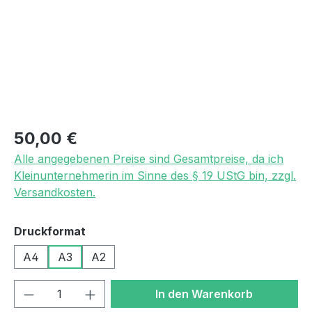
Regulärer Preis:
50,00 €
Alle angegebenen Preise sind Gesamtpreise, da ich
Kleinunternehmerin im Sinne des § 19 UStG bin, zzgl.
Versandkosten.
auswählen
Druckformat
A4
A3
A2
Produkt Anzahl: Gib den gewünschten We
In den Warenkorb