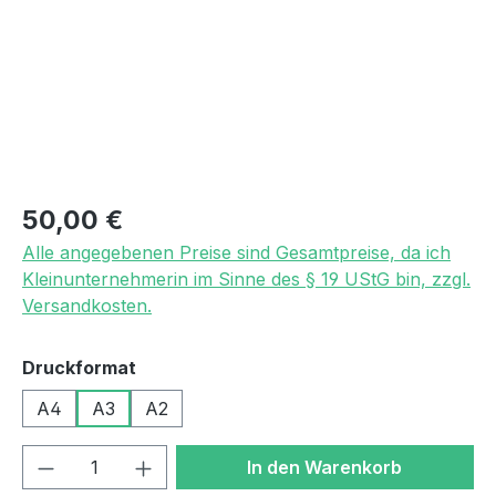
Regulärer Preis:
50,00 €
Alle angegebenen Preise sind Gesamtpreise, da ich
Kleinunternehmerin im Sinne des § 19 UStG bin, zzgl.
Versandkosten.
auswählen
Druckformat
A4
A3
A2
Produkt Anzahl: Gib den gewünschten We
In den Warenkorb