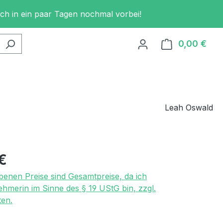
och in ein paar Tagen nochmal vorbei!
0,00 €
Ware
Leah Oswald
eis:
€
benen Preise sind Gesamtpreise, da ich
ehmerin im Sinne des § 19 UStG bin, zzgl.
en.