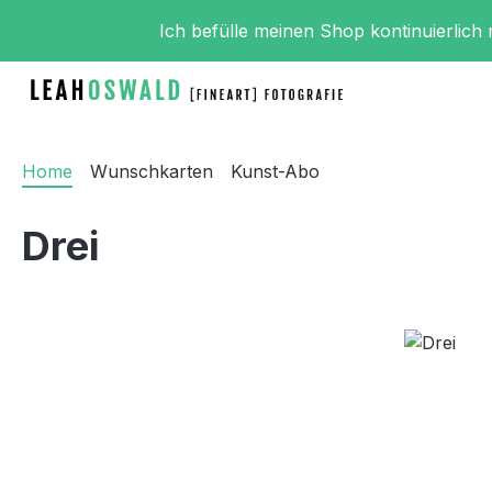
m Hauptinhalt springen
Zur Suche springen
Zur Hauptnavigation springen
Ich befülle meinen Shop kontinuierlich
Home
Wunschkarten
Kunst-Abo
Drei
Bildergalerie überspringen