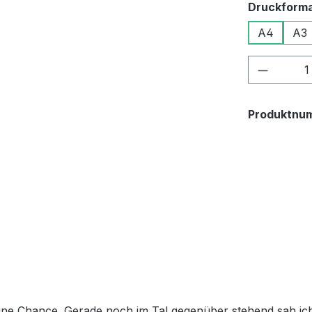
Druckform
A4
A3
Produkt
Produktnu
ne Chance. Gerade noch im Tal gegenüber stehend sah ich d