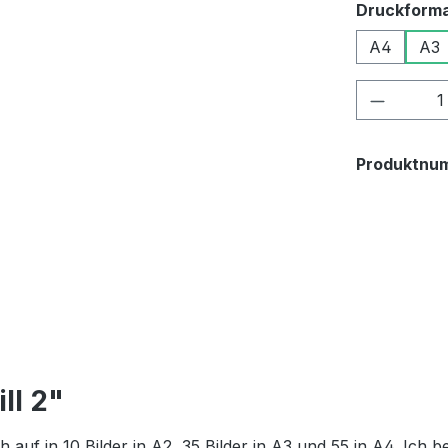
Druckform
A4
A3
Produkt
Produktnu
ll 2"
ich auf in 10 Bilder in A2, 35 Bilder in A3 und 55 in A4. Ich 