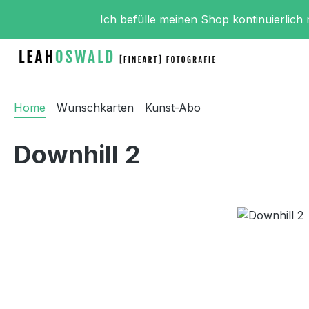
m Hauptinhalt springen
Zur Suche springen
Zur Hauptnavigation springen
Ich befülle meinen Shop kontinuierlich
Home
Wunschkarten
Kunst-Abo
Downhill 2
Bildergalerie überspringen