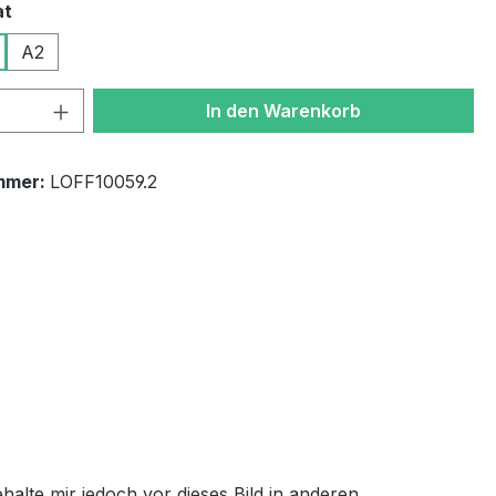
auswählen
at
A2
 Anzahl: Gib den gewünschten Wert ein 
In den Warenkorb
mmer:
LOFF10059.2
behalte mir jedoch vor dieses Bild in anderen,