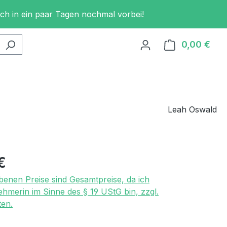
och in ein paar Tagen nochmal vorbei!
0,00 €
Ware
Leah Oswald
eis:
€
benen Preise sind Gesamtpreise, da ich
ehmerin im Sinne des § 19 UStG bin, zzgl.
en.