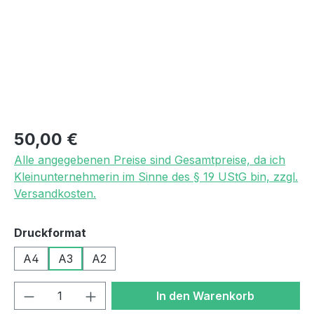
Regulärer Preis:
50,00 €
Alle angegebenen Preise sind Gesamtpreise, da ich
Kleinunternehmerin im Sinne des § 19 UStG bin, zzgl.
Versandkosten.
auswählen
Druckformat
A4
A3
A2
Produkt Anzahl: Gib den gewünschten We
In den Warenkorb