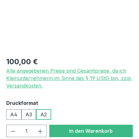
Regulärer Preis:
100,00 €
Alle angegebenen Preise sind Gesamtpreise, da ich
Kleinunternehmerin im Sinne des § 19 UStG bin, zzgl.
Versandkosten.
auswählen
Druckformat
A4
A3
A2
Produkt Anzahl: Gib den gewünschten We
In den Warenkorb