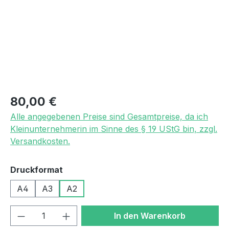
Regulärer Preis:
80,00 €
Alle angegebenen Preise sind Gesamtpreise, da ich
Kleinunternehmerin im Sinne des § 19 UStG bin, zzgl.
Versandkosten.
auswählen
Druckformat
A4
A3
A2
Produkt Anzahl: Gib den gewünschten We
In den Warenkorb